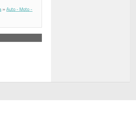
»
a
Auto - Moto -