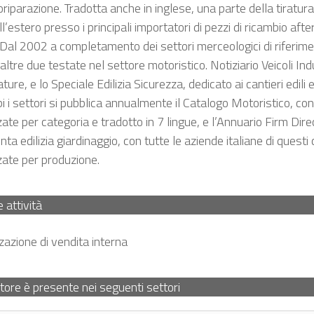
oriparazione. Tradotta anche in inglese, una parte della tiratur
l’estero presso i principali importatori di pezzi di ricambio after
Dal 2002 a completamento dei settori merceologici di riferim
 altre due testate nel settore motoristico. Notiziario Veicoli Indu
ture, e lo Speciale Edilizia Sicurezza, dedicato ai cantieri edili 
 i settori si pubblica annualmente il Catalogo Motoristico, con
ate per categoria e tradotto in 7 lingue, e l’Annuario Firm Dire
ta edilizia giardinaggio, con tutte le aziende italiane di questi
zate per produzione.
e attività
zazione di vendita interna
itore è presente nei seguenti settori