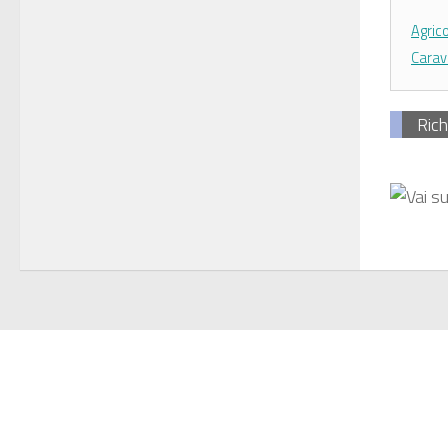
Agrico
Carav
Rich