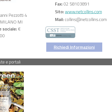
Fax:
02 58103891
Sito:
www.netcollins.com
anni Pezzotti 4
Mail:
collins@netcollins.com
 MILANO MI
e sociale:
€
,00
Richiedi Informazioni
ste e portali