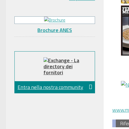
Brochure ANES
Entra nella nostra community
NA
www.mon
Rife