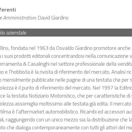
eferenti
re Amministrativo:
David Giardino
ilo aziendale
ollins, fondata nel 1963 da Osvaldo Giardino promotore anche
 i suoi prodotti editoriali concentrandosi nella comunicazione v
erramenta & Casalinghi nel settore professionale della vendita
ano e l’hobbista è la rivista di riferimento del mercato. Analisi 
 mensilmente pubblicate nelle pagine di una testata che per s
lezza è il punto di riferimento del mercato. Nel 1997 la Editric
ce la testata Notiziario Motoristico, che per caratteristiche di 
lezza assomiglia moltissimo alle testata già edita. Il mercato 
tilma è l’aftermarket automobilistico. Ricambi ed accessori aut
ali, raggiungendo con un unico mezzo sia la distribuzione che l
to che dialoga contemporaneamente con tutti gli attori del m