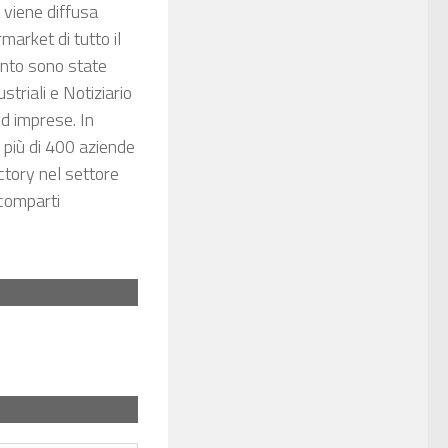
a viene diffusa
market di tutto il
ento sono state
striali e Notiziario
ed imprese. In
 più di 400 aziende
ctory nel settore
 comparti