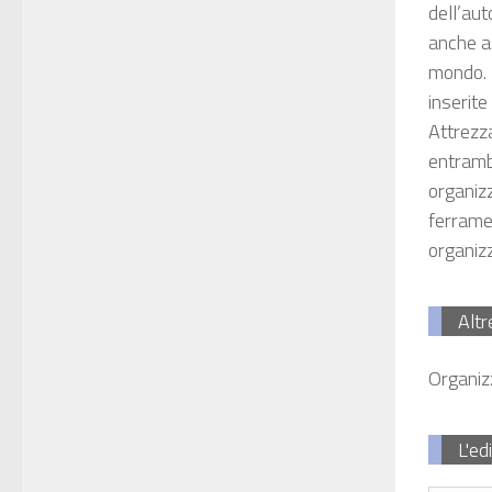
dell’aut
anche al
mondo. 
inserite
Attrezza
entrambi
organizz
ferramen
organiz
Altr
Organiz
L'ed