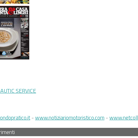
UTIC SERVICE
dopratico.it
-
www.notiziariomotoristico.com
-
www.netcoll
rimenti