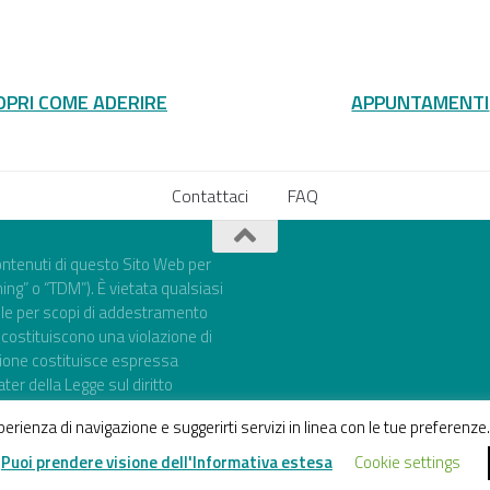
OPRI COME ADERIRE
APPUNTAMENTI
Contattaci
FAQ
 contenuti di questo Sito Web per
ning” o “TDM”). È vietata qualsiasi
le per scopi di addestramento
te costituiscono una violazione di
azione costituisce espressa
uater della Legge sul diritto
l Regolamento UE 2024/1689 (AI
esperienza di navigazione e suggerirti servizi in linea con le tue preferen
.
Puoi prendere visione dell'Informativa estesa
Cookie settings