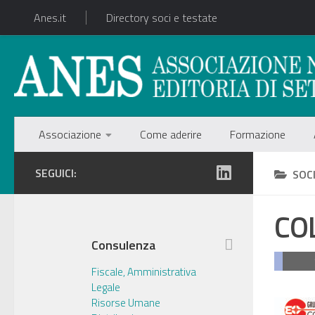
Anes.it
Directory soci e testate
Associazione
Come aderire
Formazione
SEGUICI:
SOC
COL
Consulenza
Fiscale, Amministrativa
Legale
Risorse Umane