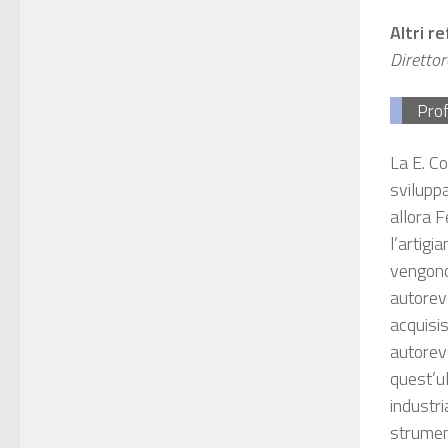
Altri r
Diretto
Prof
La E. C
sviluppa
allora F
l’artigi
vengono
autorevo
acquisis
autorevo
quest’ul
industri
strumen