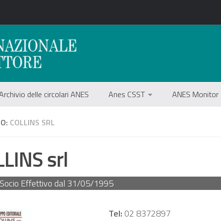
Archivio delle circolari ANES
Anes CSST
ANES Monitor
IO:
COLLINS SRL
LINS srl
Socio Effettivo dal
31/05/1995
Tel:
02 8372897