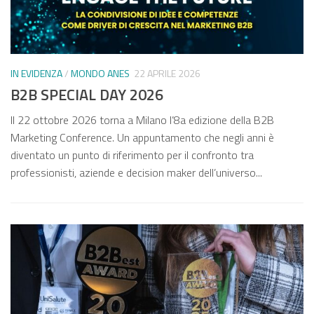
IN
IN EVIDENZA
/
MONDO ANES
22 APRILE 2026
𝐀
B2B SPECIAL DAY 2026
i
Ne
ll 22 ottobre 2026 torna a Milano l’8a edizione della B2B
ori
di
Marketing Conference. Un appuntamento che negli anni è
di
diventato un punto di riferimento per il confronto tra
pr
professionisti, aziende e decision maker dell’universo...