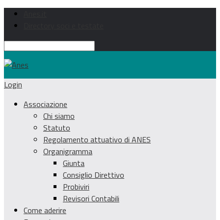
Anes.it
Directory soci e testate
Login
Associazione
Chi siamo
Statuto
Regolamento attuativo di ANES
Organigramma
Giunta
Consiglio Direttivo
Probiviri
Revisori Contabili
Come aderire