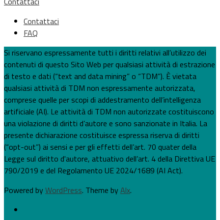
Contattaci
Contattaci
FAQ
Si riservano espressamente tutti i diritti relativi all’utilizzo dei
contenuti di questo Sito Web per qualsiasi attività di estrazione
di testo e dati (“text and data mining” o “TDM”). È vietata
qualsiasi attività di TDM non espressamente autorizzata,
comprese quelle per scopi di addestramento dell’intelligenza
artificiale (AI). Le attività di TDM non autorizzate costituiscono
una violazione di diritti d’autore e sono sanzionate in Italia. La
presente dichiarazione costituisce espressa riserva di diritti
(“opt-out”) ai sensi e per gli effetti dell’art. 70 quater della
Legge sul diritto d'autore, attuativo dell’art. 4 della Direttiva UE
790/2019 e del Regolamento UE 2024/1689 (AI Act).
Powered by
WordPress
. Theme by
Alx
.