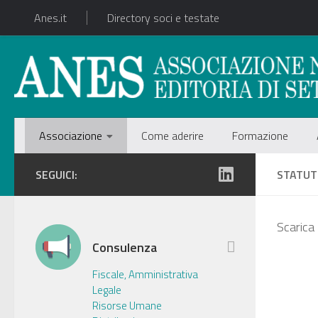
Anes.it
Directory soci e testate
Associazione
Come aderire
Formazione
SEGUICI:
STATU
Scarica
Consulenza
Fiscale, Amministrativa
Legale
Risorse Umane