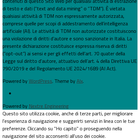
contenuti di questo Sito Web per qualsiasi attività di estrazione
di testo e dati (“text and data mining” o “TDM”). È vietata
qualsiasi attività di TDM non espressamente autorizzata,
comprese quelle per scopi di addestramento dell’intelligenza
artificiale (AI). Le attività di TDM non autorizzate costituiscono
una violazione di diritti d’autore e sono sanzionate in Italia. La
presente dichiarazione costituisce espressa riserva di diritti
(“opt-out”) ai sensi e per gli effetti dell’art. 70 quater della
Legge sul diritto d'autore, attuativo dell’art. 4 della Direttiva UE
790/2019 e del Regolamento UE 2024/1689 (AI Act).
Powered by
WordPress
. Theme by
Alx
.
Powered by
Nextre Engineering
Questo sito utilizza cookie, anche di terze parti, per migliorare
l'esperienza di navigazione e suggerirti servizi in linea con le tue
preferenze. Cliccando su "Ho capito" o proseguendo nella
navigazione del sito acconsenti all'uso dei cookie.