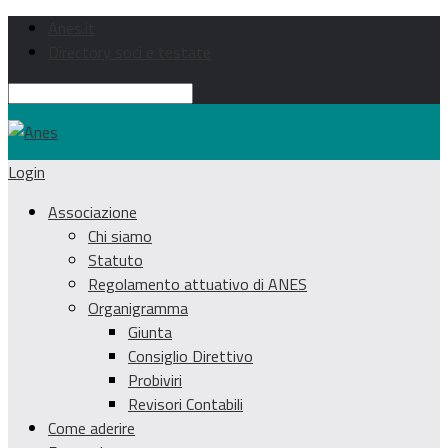
Anes.it
Directory soci e testate
Login
Associazione
Chi siamo
Statuto
Regolamento attuativo di ANES
Organigramma
Giunta
Consiglio Direttivo
Probiviri
Revisori Contabili
Come aderire