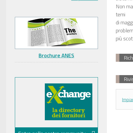
Non manc
temi
di maggi
problem
più scot
Brochure ANES
Rich
Rivi
Impia