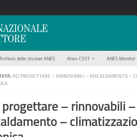
Archivio delle circolari ANES
Anes CSST
ANES Monitor
TATA:
RCI PROGETTARE – RINNOVABILI – RISCALDAMENTO – C
NICA
 progettare – rinnovabili –
caldamento – climatizzazi
onica