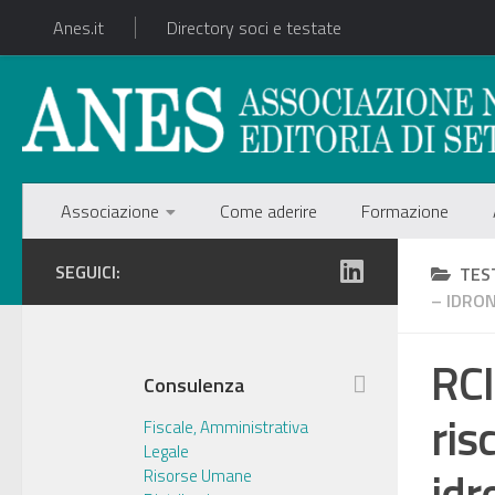
Anes.it
Directory soci e testate
Associazione
Come aderire
Formazione
SEGUICI:
TES
– IDRO
RCI
Consulenza
ris
Fiscale, Amministrativa
Legale
idr
Risorse Umane