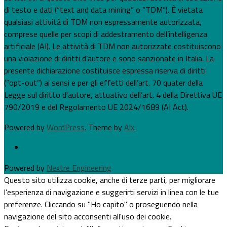
di testo e dati (“text and data mining” o “TDM”). È vietata
qualsiasi attività di TDM non espressamente autorizzata,
comprese quelle per scopi di addestramento dell’intelligenza
artificiale (AI). Le attività di TDM non autorizzate costituiscono
una violazione di diritti d’autore e sono sanzionate in Italia. La
presente dichiarazione costituisce espressa riserva di diritti
(“opt-out”) ai sensi e per gli effetti dell’art. 70 quater della
Legge sul diritto d'autore, attuativo dell’art. 4 della Direttiva UE
790/2019 e del Regolamento UE 2024/1689 (AI Act).
Powered by
WordPress
. Theme by
Alx
.
Powered by
Nextre Engineering
Questo sito utilizza cookie, anche di terze parti, per migliorare
l'esperienza di navigazione e suggerirti servizi in linea con le tue
preferenze. Cliccando su "Ho capito" o proseguendo nella
navigazione del sito acconsenti all'uso dei cookie.