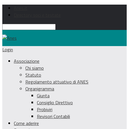
Anes.it
Directory soci e testate
Login
Associazione
Chi siamo
Statuto
Regolamento attuativo di ANES
Organigramma
Giunta
Consiglio Direttivo
Probiviri
Revisori Contabili
Come aderire