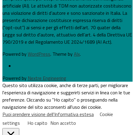
artificiale (AI). Le attività di TDM non autorizzate costituiscono
una violazione di diritti d’autore e sono sanzionate in Italia. La
presente dichiarazione costituisce espressa riserva di diritti
(“opt-out”) ai sensi e per gli effetti dell’art. 70 quater della
Legge sul diritto d'autore, attuativo dell’art. 4 della Direttiva UE
790/2019 e del Regolamento UE 2024/1689 (AI Act).
Powered by
WordPress
. Theme by
Alx
.
Powered by
Nextre Engineering
Questo sito utilizza cookie, anche di terze parti, per migliorare
l'esperienza di navigazione e suggerirti servizi in linea con le tue
preferenze. Cliccando su "Ho capito" o proseguendo nella
navigazione del sito acconsenti all'uso dei cookie.
Puoi prendere visione dell'Informativa estesa
Cookie
settings
Ho capito
Non accetto