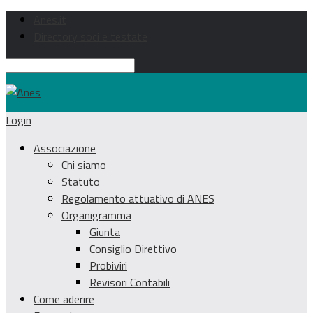
Anes.it
Directory soci e testate
Login
Associazione
Chi siamo
Statuto
Regolamento attuativo di ANES
Organigramma
Giunta
Consiglio Direttivo
Probiviri
Revisori Contabili
Come aderire