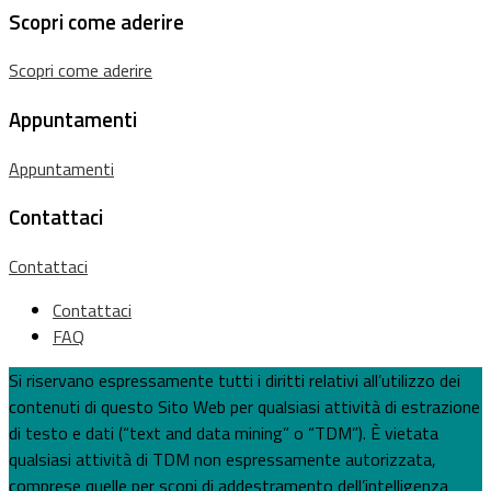
Scopri come aderire
Scopri come aderire
Appuntamenti
Appuntamenti
Contattaci
Contattaci
Contattaci
FAQ
Si riservano espressamente tutti i diritti relativi all’utilizzo dei
contenuti di questo Sito Web per qualsiasi attività di estrazione
di testo e dati (“text and data mining” o “TDM”). È vietata
qualsiasi attività di TDM non espressamente autorizzata,
comprese quelle per scopi di addestramento dell’intelligenza