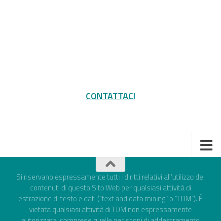
CONTATTACI
Si riservano espressamente tutti i diritti relativi all’utilizzo dei
contenuti di questo Sito Web per qualsiasi attività di
estrazione di testo e dati (“text and data mining” o “TDM”). È
vietata qualsiasi attività di TDM non espressamente
autorizzata, comprese quelle per scopi di addestramento