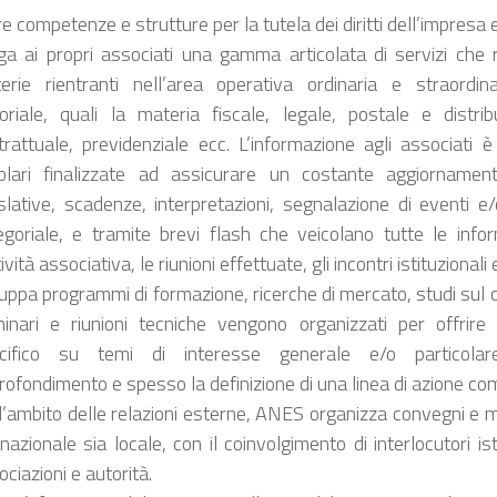
e competenze e strutture per la tutela dei diritti dell’impresa e
ga ai propri associati una gamma articolata di servizi che 
erie rientranti nell’area operativa ordinaria e straordin
toriale, quali la materia fiscale, legale, postale e distri
trattuale, previdenziale ecc. L’informazione agli associati è
colari finalizzate ad assicurare un costante aggiornamen
islative, scadenze, interpretazioni, segnalazione di eventi e/
egoriale, e tramite brevi flash che veicolano tutte le infor
tività associativa, le riunioni effettuate, gli incontri istituzionali 
luppa programmi di formazione, ricerche di mercato, studi sul 
inari e riunioni tecniche vengono organizzati per offrir
cifico su temi di interesse generale e/o particolar
rofondimento e spesso la definizione di una linea di azione co
l’ambito delle relazioni esterne, ANES organizza convegni e m
nazionale sia locale, con il coinvolgimento di interlocutori ist
ciazioni e autorità.