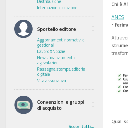
Distribuzione
Chi è 
Internazionalizzazione
ANES
riferi
Sportello editore
Attrav
Aggiornamenti normativi e
strume
gestionali
Lavoro&Notizie
trasfor
News finanziamenti e
agevolazioni
Rassegna stampa editoria
digitale
Vita associativa
Convenzioni e gruppi
di acquisto
Quali s
Scopri tutti...