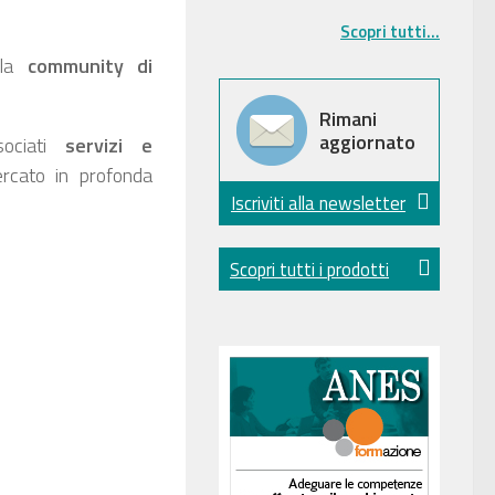
Scopri tutti...
la
community di
Rimani
aggiornato
sociati
servizi e
cato in profonda
Iscriviti alla newsletter
Scopri tutti i prodotti