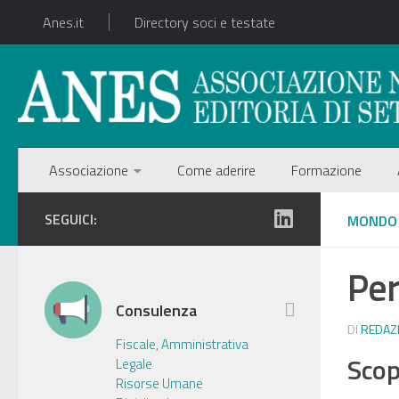
Anes.it
Directory soci e testate
Associazione
Come aderire
Formazione
SEGUICI:
MONDO
Per
Consulenza
DI
REDAZ
Fiscale, Amministrativa
Scop
Legale
Risorse Umane