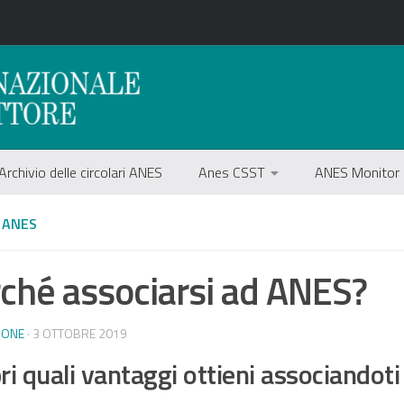
Archivio delle circolari ANES
Anes CSST
ANES Monitor
 ANES
ché associarsi ad ANES?
IONE
· 3 OTTOBRE 2019
ri quali vantaggi ottieni associandot