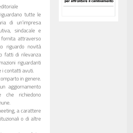
ditoriale
riguardano tutte le
aria di un’impresa
butiva, sindacale e
 fornita attraverso
to riguardo novità
o fatti di rilevanza
mazioni riguardanti
e i contatti avuti.
comparto in genere.
e un aggiornamento
e che richiedono
mune.
eeting, a carattere
ituzionali o di altre