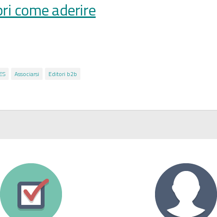
ri come aderire
ES
Associarsi
Editori b2b