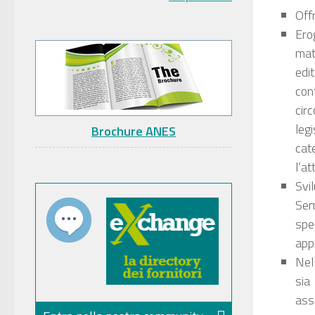
Offr
Ero
mat
edi
con
cir
leg
Brochure ANES
cat
l’at
Svi
Sem
spe
app
Nel
sia 
asso