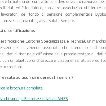
S è firmataria del contratto collettivo di lavoro nazionale per
ditoriali, ed è fondatrice, con altre associazioni di filiera e 
 lavoratori, del fondo di pensione complementare Bybl
istenza sanitaria integrativa Salute Sempre.
tà di certificazione.
ertificazione Editoria Specializzata e Tecnica),
un marchio 
rvizio per le aziende associate che intendono sottoporr
ia i dati di tiratura e diffusione delle proprie testate o i dati d
, con un obiettivo di chiarezza e trasparenza, attraverso l’o
e accreditate.
eressato ad usufruire dei nostri servizi?
ca la brochure completa
a chi sono gli Editori associati ad ANES