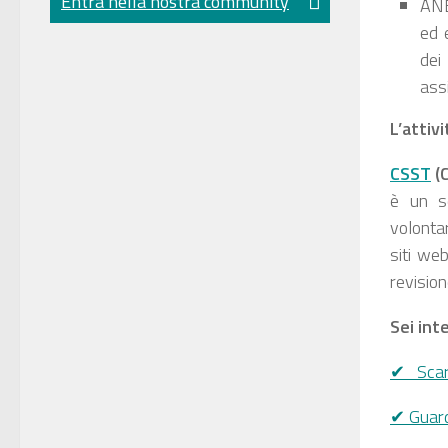
Entra nella nostra community
ANE
ed e
dei
ass
L’attivi
CSST
(C
è un se
volontar
siti web
revision
Sei int
✔ Scari
✔ Guard