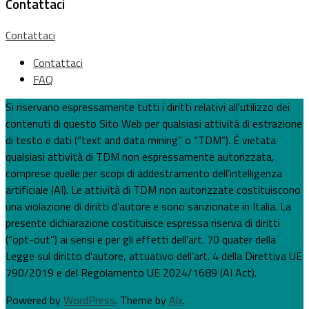
Contattaci
Contattaci
Contattaci
FAQ
Si riservano espressamente tutti i diritti relativi all’utilizzo dei
contenuti di questo Sito Web per qualsiasi attività di estrazione
di testo e dati (“text and data mining” o “TDM”). È vietata
qualsiasi attività di TDM non espressamente autorizzata,
comprese quelle per scopi di addestramento dell’intelligenza
artificiale (AI). Le attività di TDM non autorizzate costituiscono
una violazione di diritti d’autore e sono sanzionate in Italia. La
presente dichiarazione costituisce espressa riserva di diritti
(“opt-out”) ai sensi e per gli effetti dell’art. 70 quater della
Legge sul diritto d'autore, attuativo dell’art. 4 della Direttiva UE
790/2019 e del Regolamento UE 2024/1689 (AI Act).
Powered by
WordPress
. Theme by
Alx
.