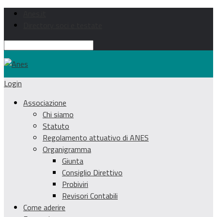
Anes.it
Directory soci e testate
Login
Associazione
Chi siamo
Statuto
Regolamento attuativo di ANES
Organigramma
Giunta
Consiglio Direttivo
Probiviri
Revisori Contabili
Come aderire