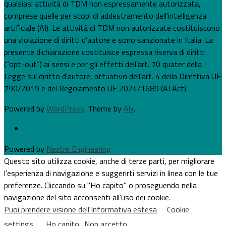
qualsiasi attività di TDM non espressamente autorizzata,
comprese quelle per scopi di addestramento dell’intelligenza
artificiale (AI). Le attività di TDM non autorizzate costituiscono
una violazione di diritti d’autore e sono sanzionate in Italia. La
presente dichiarazione costituisce espressa riserva di diritti
(“opt-out”) ai sensi e per gli effetti dell’art. 70 quater della
Legge sul diritto d'autore, attuativo dell’art. 4 della Direttiva UE
790/2019 e del Regolamento UE 2024/1689 (AI Act).
Powered by
WordPress
. Theme by
Alx
.
Powered by
Nextre Engineering
Questo sito utilizza cookie, anche di terze parti, per migliorare
l'esperienza di navigazione e suggerirti servizi in linea con le tue
preferenze. Cliccando su "Ho capito" o proseguendo nella
navigazione del sito acconsenti all'uso dei cookie.
Puoi prendere visione dell'Informativa estesa
Cookie
settings
Ho capito
Non accetto