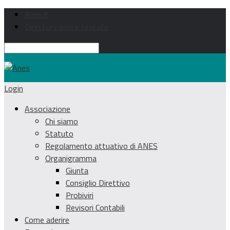
Anes.it
Directory soci e testate
Login
Associazione
Chi siamo
Statuto
Regolamento attuativo di ANES
Organigramma
Giunta
Consiglio Direttivo
Probiviri
Revisori Contabili
Come aderire