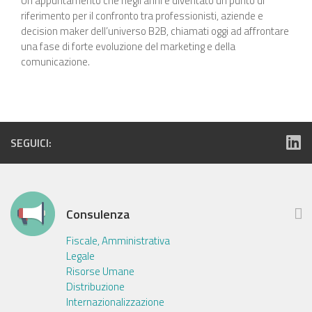
Un appuntamento che negli anni è diventato un punto di
riferimento per il confronto tra professionisti, aziende e
decision maker dell’universo B2B, chiamati oggi ad affrontare
una fase di forte evoluzione del marketing e della
comunicazione.
SEGUICI:
Consulenza
Fiscale, Amministrativa
Legale
Risorse Umane
Distribuzione
Internazionalizzazione