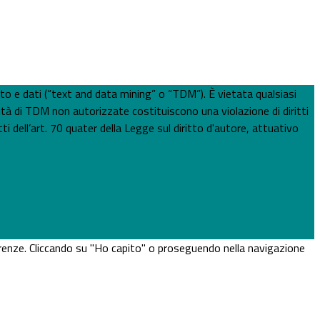
esto e dati (“text and data mining” o “TDM”). È vietata qualsiasi
ità di TDM non autorizzate costituiscono una violazione di diritti
ti dell’art. 70 quater della Legge sul diritto d'autore, attuativo
eferenze. Cliccando su "Ho capito" o proseguendo nella navigazione