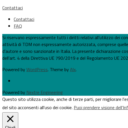
Contattaci
Contattaci
FAQ
Si riservano espressamente tutti i diritti relativi all’utilizzo dei
attività di TDM non espressamente autorizzata, comprese quelle per
d’autore e sono sanzionate in Italia. La presente dichiarazione costi
dell’art. 4 della Direttiva UE 790/2019 e del Regolamento UE 202
Powered by
WordPress
. Theme by
Alx
.
Powered by
Nextre Engineering
Questo sito utilizza cookie, anche di terze parti, per migliorare l
del sito acconsenti all'uso dei cookie.
Puoi prendere visione dell'I
Chiudi