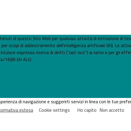
 contenuti di questo Sito Web per qualsiasi attività di estrazione di t
 scopi di addestramento dell’intelligenza artificiale (AI). Le attiv
tuisce espressa riserva di diritti (“opt-out”) ai sensi e per gli effet
4/1689 (AI Act).
'esperienza di navigazione e suggerirti servizi in linea con le tue pr
nformativa estesa
Cookie settings
Ho capito
Non accetto