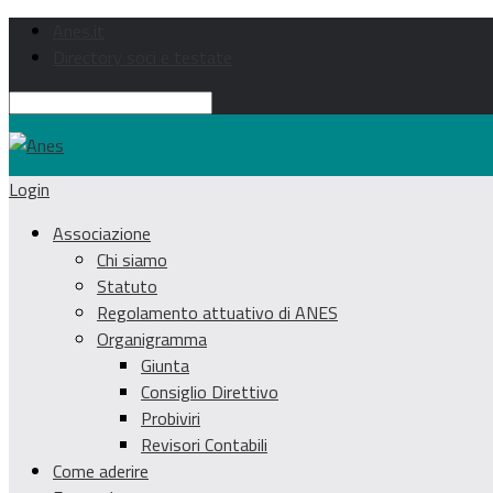
Anes.it
Directory soci e testate
Login
Associazione
Chi siamo
Statuto
Regolamento attuativo di ANES
Organigramma
Giunta
Consiglio Direttivo
Probiviri
Revisori Contabili
Come aderire