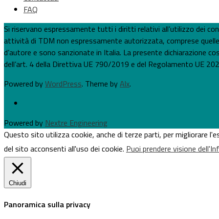
FAQ
Si riservano espressamente tutti i diritti relativi all’utilizzo dei
attività di TDM non espressamente autorizzata, comprese quelle per
d’autore e sono sanzionate in Italia. La presente dichiarazione costi
dell’art. 4 della Direttiva UE 790/2019 e del Regolamento UE 202
Powered by
WordPress
. Theme by
Alx
.
Powered by
Nextre Engineering
Questo sito utilizza cookie, anche di terze parti, per migliorare l
del sito acconsenti all'uso dei cookie.
Puoi prendere visione dell'I
Chiudi
Panoramica sulla privacy