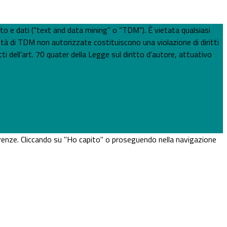
esto e dati (“text and data mining” o “TDM”). È vietata qualsiasi
ità di TDM non autorizzate costituiscono una violazione di diritti
ti dell’art. 70 quater della Legge sul diritto d'autore, attuativo
eferenze. Cliccando su "Ho capito" o proseguendo nella navigazione