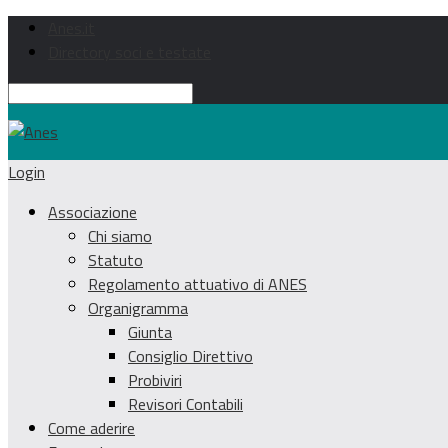
Anes.it
Directory soci e testate
Login
Associazione
Chi siamo
Statuto
Regolamento attuativo di ANES
Organigramma
Giunta
Consiglio Direttivo
Probiviri
Revisori Contabili
Come aderire