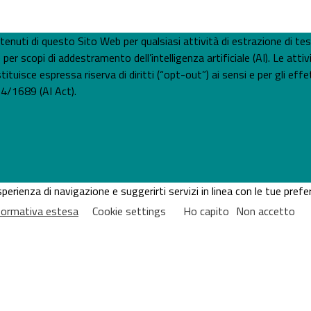
 contenuti di questo Sito Web per qualsiasi attività di estrazione di t
 scopi di addestramento dell’intelligenza artificiale (AI). Le attiv
tuisce espressa riserva di diritti (“opt-out”) ai sensi e per gli effet
4/1689 (AI Act).
'esperienza di navigazione e suggerirti servizi in linea con le tue pr
nformativa estesa
Cookie settings
Ho capito
Non accetto