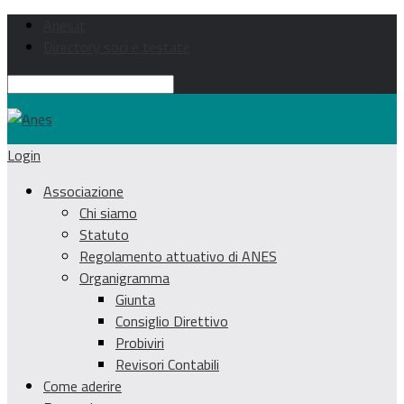
Anes.it
Directory soci e testate
Login
Associazione
Chi siamo
Statuto
Regolamento attuativo di ANES
Organigramma
Giunta
Consiglio Direttivo
Probiviri
Revisori Contabili
Come aderire