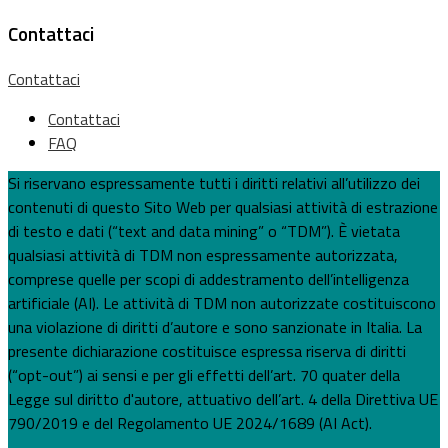
Contattaci
Contattaci
Contattaci
FAQ
Si riservano espressamente tutti i diritti relativi all’utilizzo dei
contenuti di questo Sito Web per qualsiasi attività di estrazione
di testo e dati (“text and data mining” o “TDM”). È vietata
qualsiasi attività di TDM non espressamente autorizzata,
comprese quelle per scopi di addestramento dell’intelligenza
artificiale (AI). Le attività di TDM non autorizzate costituiscono
una violazione di diritti d’autore e sono sanzionate in Italia. La
presente dichiarazione costituisce espressa riserva di diritti
(“opt-out”) ai sensi e per gli effetti dell’art. 70 quater della
Legge sul diritto d'autore, attuativo dell’art. 4 della Direttiva UE
790/2019 e del Regolamento UE 2024/1689 (AI Act).