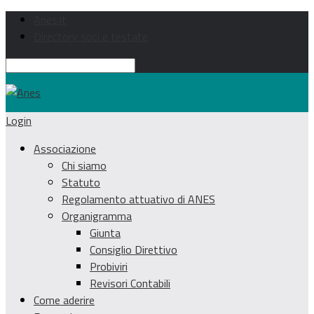
Anes.it
Directory soci e testate
Login
Associazione
Chi siamo
Statuto
Regolamento attuativo di ANES
Organigramma
Giunta
Consiglio Direttivo
Probiviri
Revisori Contabili
Come aderire