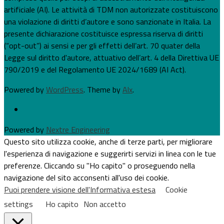
artificiale (AI). Le attività di TDM non autorizzate costituiscono
una violazione di diritti d’autore e sono sanzionate in Italia. La
presente dichiarazione costituisce espressa riserva di diritti
(“opt-out”) ai sensi e per gli effetti dell’art. 70 quater della
Legge sul diritto d'autore, attuativo dell’art. 4 della Direttiva UE
790/2019 e del Regolamento UE 2024/1689 (AI Act).
Powered by
WordPress
. Theme by
Alx
.
Powered by
Nextre Engineering
Questo sito utilizza cookie, anche di terze parti, per migliorare
l'esperienza di navigazione e suggerirti servizi in linea con le tue
preferenze. Cliccando su "Ho capito" o proseguendo nella
navigazione del sito acconsenti all'uso dei cookie.
Puoi prendere visione dell'Informativa estesa
Cookie
settings
Ho capito
Non accetto