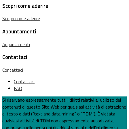
Scopri come aderire
Scopri come aderire
Appuntamenti
Appuntamenti
Contattaci
Contattaci
Contattaci
FAQ
Si riservano espressamente tutti i diritti relativi all’utilizzo dei
contenuti di questo Sito Web per qualsiasi attività di estrazione
di testo e dati (“text and data mining” o “TDM”). È vietata
qualsiasi attività di TDM non espressamente autorizzata,
comprese quelle per scopi di addestramento dell’intelligenza