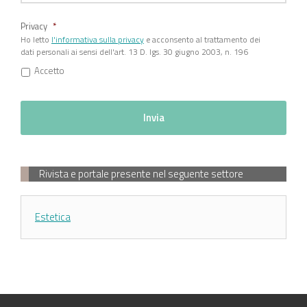
Privacy
*
Ho letto
l'informativa sulla privacy
e acconsento al trattamento dei
dati personali ai sensi dell'art. 13 D. lgs. 30 giugno 2003, n. 196
Accetto
Rivista e portale presente nel seguente settore
Estetica