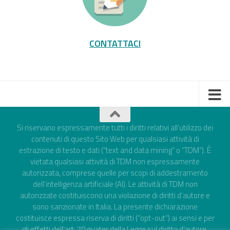
CONTATTACI
Si riservano espressamente tutti i diritti relativi all’utilizzo dei
contenuti di questo Sito Web per qualsiasi attività di
estrazione di testo e dati (“text and data mining” o “TDM”). È
vietata qualsiasi attività di TDM non espressamente
autorizzata, comprese quelle per scopi di addestramento
dell’intelligenza artificiale (AI). Le attività di TDM non
autorizzate costituiscono una violazione di diritti d’autore e
sono sanzionate in Italia. La presente dichiarazione
costituisce espressa riserva di diritti (“opt-out”) ai sensi e per
gli effetti dell’art. 70 quater della Legge sul diritto d'autore,