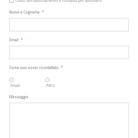
Costo dell'abbonamento e modalità per abbonarsi
Nome e Cognome
*
Email
*
Come vuoi esser ricontattato
*
Email
Altro
Messaggio