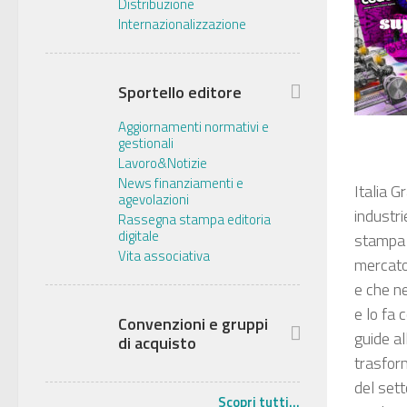
Distribuzione
Internazionalizzazione
Sportello editore
Aggiornamenti normativi e
gestionali
Lavoro&Notizie
News finanziamenti e
Italia G
agevolazioni
industri
Rassegna stampa editoria
digitale
stampa e
Vita associativa
mercato
e che ne
e lo fa 
Convenzioni e gruppi
guide al
di acquisto
trasfor
del set
Scopri tutti...