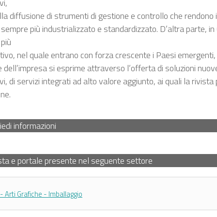
vi,
lla diffusione di strumenti di gestione e controllo che rendono 
sempre più industrializzato e standardizzato. D’altra parte, i
più
ivo, nel quale entrano con forza crescente i Paesi emergenti, 
 dell’impresa si esprime attraverso l’offerta di soluzioni nuove
vi, di servizi integrati ad alto valore aggiunto, ai quali la rivist
one.
iedi informazioni
sta e portale presente nel seguente settore
- Arti Grafiche - Imballaggio