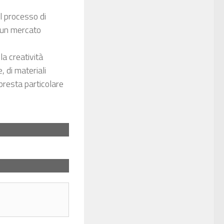
il processo di
n un mercato
la creatività
, di materiali
a presta particolare