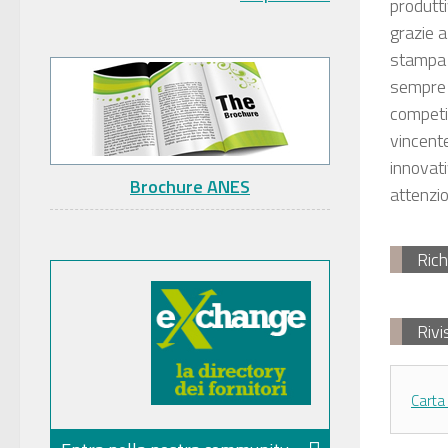
produtti
grazie a
stampa 
sempre 
competit
vincente
innovati
Brochure ANES
attenzi
Rich
Rivi
Carta 