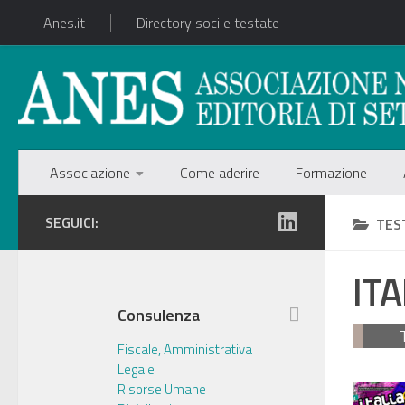
Anes.it
Directory soci e testate
Associazione
Come aderire
Formazione
SEGUICI:
TES
ITA
Consulenza
Fiscale, Amministrativa
Legale
Risorse Umane