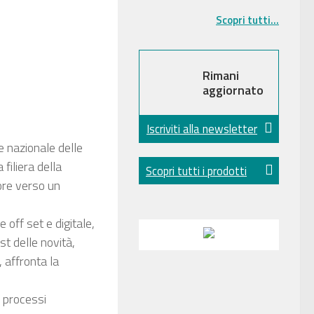
Scopri tutti...
Rimani
aggiornato
Iscriviti alla newsletter
ne nazionale delle
 filiera della
Scopri tutti i prodotti
tore verso un
 off set e digitale,
est delle novità,
, affronta la
 processi