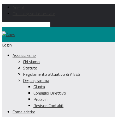
Anes.it
Directory soci e testate
Login
Associazione
Chi siamo
Statuto
Regolamento attuativo di ANES
Organigramma
Giunta
Consiglio Direttivo
Probiviri
Revisori Contabili
Come aderire