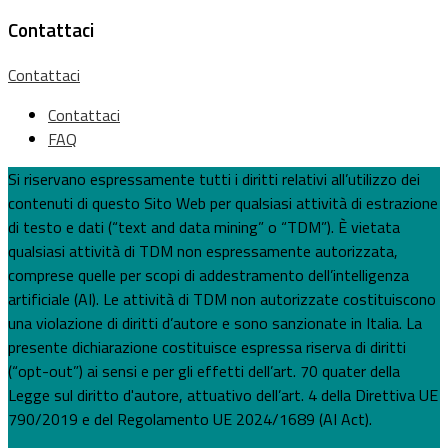
Contattaci
Contattaci
Contattaci
FAQ
Si riservano espressamente tutti i diritti relativi all’utilizzo dei
contenuti di questo Sito Web per qualsiasi attività di estrazione
di testo e dati (“text and data mining” o “TDM”). È vietata
qualsiasi attività di TDM non espressamente autorizzata,
comprese quelle per scopi di addestramento dell’intelligenza
artificiale (AI). Le attività di TDM non autorizzate costituiscono
una violazione di diritti d’autore e sono sanzionate in Italia. La
presente dichiarazione costituisce espressa riserva di diritti
(“opt-out”) ai sensi e per gli effetti dell’art. 70 quater della
Legge sul diritto d'autore, attuativo dell’art. 4 della Direttiva UE
790/2019 e del Regolamento UE 2024/1689 (AI Act).