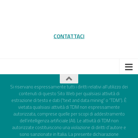
CONTATTACI
Si riservano espressamente tutti i diritti relativi all’utilizzo dei
contenuti di questo Sito Web per qualsiasi attività di
estrazione di testo e dati (“text and data mining” o “TDM”). È
vietata qualsiasi attività di TDM non espressamente
autorizzata, comprese quelle per scopi di addestramento
dell’intelligenza artificiale (AI). Le attività di TDM non
autorizzate costituiscono una violazione di diritti d’autore e
sono sanzionate in Italia. La presente dichiarazione