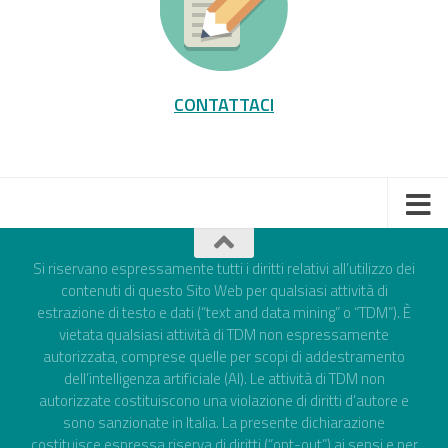
CONTATTACI
Si riservano espressamente tutti i diritti relativi all’utilizzo dei
contenuti di questo Sito Web per qualsiasi attività di
estrazione di testo e dati (“text and data mining” o “TDM”). È
vietata qualsiasi attività di TDM non espressamente
autorizzata, comprese quelle per scopi di addestramento
dell’intelligenza artificiale (AI). Le attività di TDM non
autorizzate costituiscono una violazione di diritti d’autore e
sono sanzionate in Italia. La presente dichiarazione
costituisce espressa riserva di diritti (“opt-out”) ai sensi e per