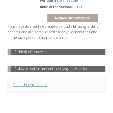
Periodicità:
Bimestrale
Anno di fondazione:
1980
Richiedi Informazioni
Il bricolage divertente e creativo per tutta la famiglia: dalla
decorazione alle semplici costruzioni, alla manutenzione
domestica, per una casa bella e unica
Richiedi informazioni
Rivista e portale presente nel seguente settore
Tempo Libero - Hobby