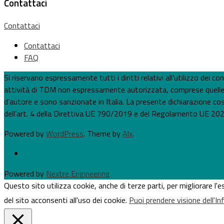
Contattaci
Contattaci
Contattaci
FAQ
Si riservano espressamente tutti i diritti relativi all’utilizzo dei
attività di TDM non espressamente autorizzata, comprese quelle per
d’autore e sono sanzionate in Italia. La presente dichiarazione costi
dell’art. 4 della Direttiva UE 790/2019 e del Regolamento UE 202
Powered by
WordPress
. Theme by
Alx
.
Powered by
Nextre Engineering
Questo sito utilizza cookie, anche di terze parti, per migliorare l
del sito acconsenti all'uso dei cookie.
Puoi prendere visione dell'I