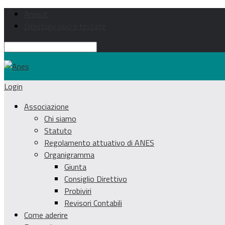
Anes.it
Directory soci e testate
Login
Associazione
Chi siamo
Statuto
Regolamento attuativo di ANES
Organigramma
Giunta
Consiglio Direttivo
Probiviri
Revisori Contabili
Come aderire