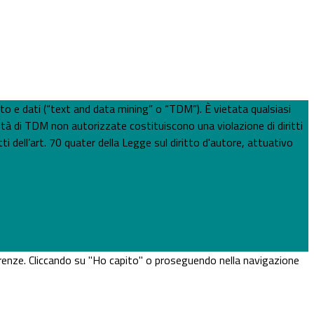
esto e dati (“text and data mining” o “TDM”). È vietata qualsiasi
ità di TDM non autorizzate costituiscono una violazione di diritti
ti dell’art. 70 quater della Legge sul diritto d'autore, attuativo
eferenze. Cliccando su "Ho capito" o proseguendo nella navigazione