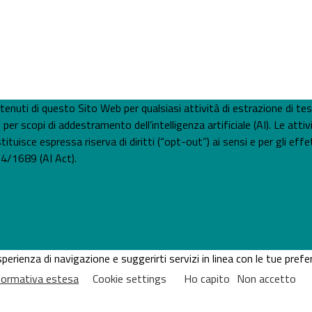
 contenuti di questo Sito Web per qualsiasi attività di estrazione di t
 scopi di addestramento dell’intelligenza artificiale (AI). Le attiv
tuisce espressa riserva di diritti (“opt-out”) ai sensi e per gli effet
4/1689 (AI Act).
'esperienza di navigazione e suggerirti servizi in linea con le tue pr
nformativa estesa
Cookie settings
Ho capito
Non accetto