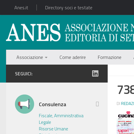
Anes.it
Directory soci e testate
Associazione
Come aderire
Formazione
SEGUICI:
738
Consulenza
DI
REDAZ
Fiscale, Amministrativa
Legale
Risorse Umane