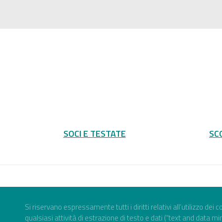
SOCI E TESTATE
SC
Si riservano espressamente tutti i diritti relativi all’utilizzo dei
qualsiasi attività di estrazione di testo e dati (“text and data mi