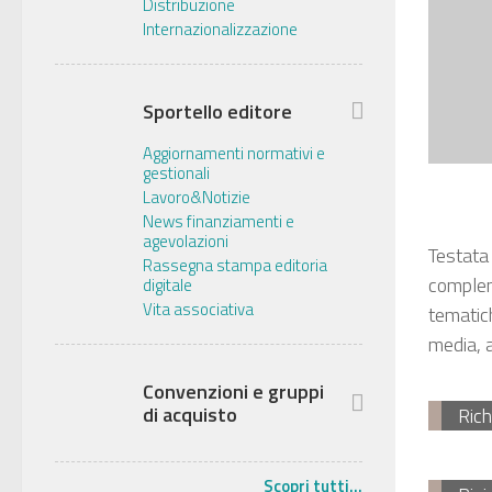
Distribuzione
Internazionalizzazione
Sportello editore
Aggiornamenti normativi e
gestionali
Lavoro&Notizie
News finanziamenti e
agevolazioni
Testata 
Rassegna stampa editoria
complem
digitale
Vita associativa
tematich
media, 
Convenzioni e gruppi
di acquisto
Rich
Scopri tutti...