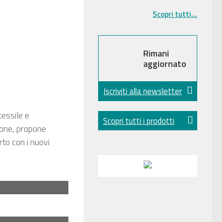
Scopri tutti...
Rimani
aggiornato
Iscriviti alla newsletter
tessile e
Scopri tutti i prodotti
ione, propone
rto con i nuovi