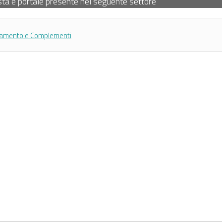
sta e portale presente nel seguente settore
amento e Complementi