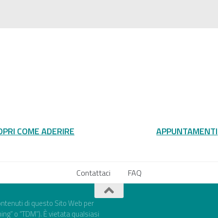
OPRI COME ADERIRE
APPUNTAMENTI
Contattaci
FAQ
 contenuti di questo Sito Web per
ning” o “TDM”). È vietata qualsiasi