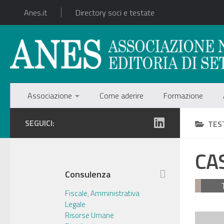
Anes.it
Directory soci e testate
Associazione
Come aderire
Formazione
SEGUICI:
TES
CA
Consulenza
Fiscale, Amministrativa
Legale
Risorse Umane