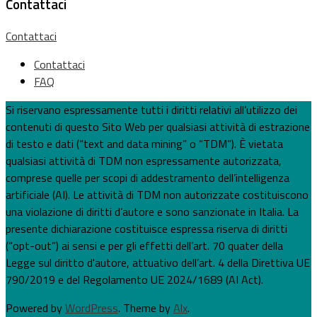
Contattaci
Contattaci
Contattaci
FAQ
Si riservano espressamente tutti i diritti relativi all’utilizzo dei
contenuti di questo Sito Web per qualsiasi attività di estrazione
di testo e dati (“text and data mining” o “TDM”). È vietata
qualsiasi attività di TDM non espressamente autorizzata,
comprese quelle per scopi di addestramento dell’intelligenza
artificiale (AI). Le attività di TDM non autorizzate costituiscono
una violazione di diritti d’autore e sono sanzionate in Italia. La
presente dichiarazione costituisce espressa riserva di diritti
(“opt-out”) ai sensi e per gli effetti dell’art. 70 quater della
Legge sul diritto d'autore, attuativo dell’art. 4 della Direttiva UE
790/2019 e del Regolamento UE 2024/1689 (AI Act).
Powered by
WordPress
. Theme by
Alx
.