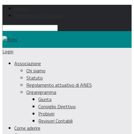
Anes.it
Directory soci e testate
Login
Associazione
Chi siamo
Statuto
Regolamento attuativo di ANES
Organigramma
Giunta
Consiglio Direttivo
Probiviri
Revisori Contabili
Come aderire