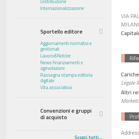
Distribuzione
Internazionalizzazione
VIA PA
MILAN
Sportello editore
Capital
Aggiornamenti normativi e
gestionali
Lavoro&Notizie
Rife
News finanziamenti e
agevolazioni
Cariche
Rassegna stampa editoria
digitale
Legale 
Vita associativa
Altri r
Marketin
Convenzioni e gruppi
Prof
di acquisto
Address
Scopri tutti...