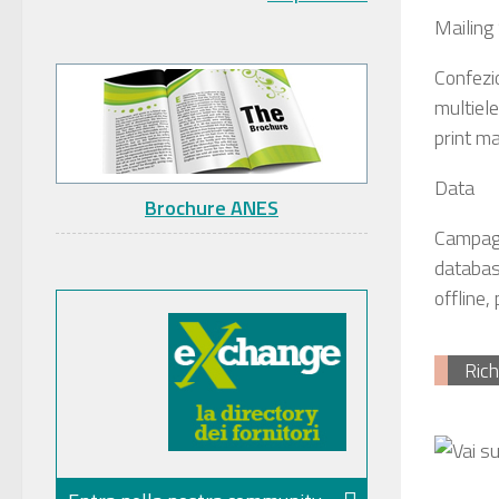
Mailing
Confezi
multiele
print m
Data
Brochure ANES
Campagn
databas
offline,
Rich