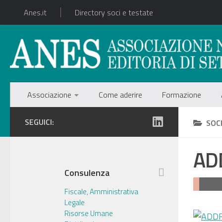
Anes.it
Directory soci e testate
Associazione
Come aderire
Formazione
SEGUICI:
SOC
AD
Consulenza
Fiscale, Amministrativa
Legale
Risorse Umane