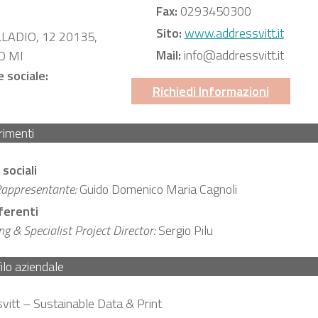
Fax:
0293450300
Sito:
www.addressvitt.it
LLADIO, 12 20135,
Mail:
info@addressvitt.it
O MI
e sociale:
Richiedi Informazioni
rimenti
 sociali
Rappresentante:
Guido Domenico Maria Cagnoli
eferenti
g & Specialist Project Director:
Sergio Pilu
ilo aziendale
vitt – Sustainable Data & Print