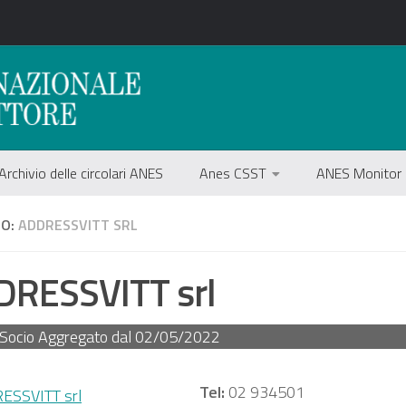
Archivio delle circolari ANES
Anes CSST
ANES Monitor
IO:
ADDRESSVITT SRL
DRESSVITT srl
Socio Aggregato dal
02/05/2022
Tel:
02 934501