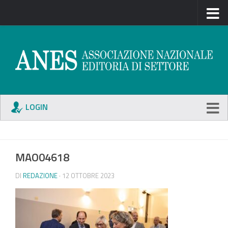
LOGIN
MAO04618
DI
REDAZIONE
· 12 OTTOBRE 2023