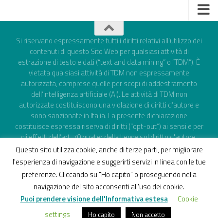
Si riservano espressamente tutti i diritti relativi all’utilizzo dei
contenuti di questo Sito Web per qualsiasi attività di
estrazione di testo e dati (“text and data mining” o “TDM”). È
vietata qualsiasi attività di TDM non espressamente
autorizzata, comprese quelle per scopi di addestramento
dell’intelligenza artificiale (AI). Le attività di TDM non
autorizzate costituiscono una violazione di diritti d’autore e
sono sanzionate in Italia. La presente dichiarazione
costituisce espressa riserva di diritti (“opt-out”) ai sensi e per
gli effetti dell’art. 70 quater della Legge sul diritto d'autore,
attuativo dell’art. 4 della Direttiva UE 790/2019 e del
Questo sito utilizza cookie, anche di terze parti, per migliorare
Regolamento UE 2024/1689 (AI Act).
l'esperienza di navigazione e suggerirti servizi in linea con le tue
Powered by
WordPress
. Theme by
Alx
.
preferenze. Cliccando su "Ho capito" o proseguendo nella
navigazione del sito acconsenti all'uso dei cookie.
Puoi prendere visione dell'Informativa estesa
Cookie
settings
Powered by
Nextre Engineering
Ho capito
Non accetto