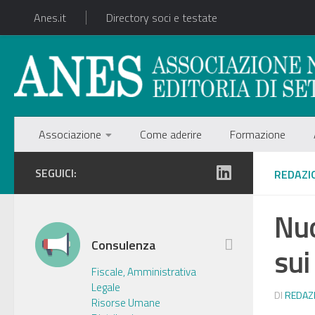
Anes.it
Directory soci e testate
Associazione
Come aderire
Formazione
SEGUICI:
REDAZI
Nuo
Consulenza
sui
Fiscale, Amministrativa
Legale
DI
REDAZ
Risorse Umane