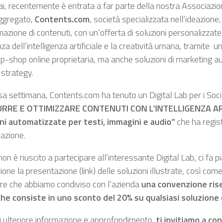
, recentemente è entrata a far parte della nostra Associazione
ggregato,
Contents.com
, società specializzata nell’ideazione
azione di contenuti, con un’offerta di soluzioni personalizzat
enza dell’intelligenza artificiale e la creatività umana, tramite 
p-shop online proprietaria, ma anche soluzioni di marketing a
 strategy.
sa settimana, Contents.com ha tenuto un Digital Lab per i Soci
RRE E OTTIMIZZARE CONTENUTI CON L’INTELLIGENZA AR
ni automatizzate per testi, immagini e audio”
che ha regis
pazione.
non è riuscito a partecipare all’interessante Digital Lab, ci fa 
ione la presentazione (link) delle soluzioni illustrate, così come
re che abbiamo condiviso con l’azienda
una convenzione rise
he consiste in uno sconto del 20% su qualsiasi soluzione d
i ulteriore informazione e approfondimento,
ti invitiamo a co