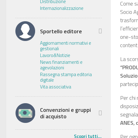
Distribuzione
Come sai
Internazionalizzazione
Socio A
trasform
l’effici
Sportello editore
one-sto
Aggiornamenti normativi e
content
gestionali
Lavoro&Notizie
La scor
News finanziamenti e
“PRODU
agevolazioni
Rassegna stampa editoria
Soluzio
digitale
parteci
Vita associativa
Per chi 
disposiz
Convenzioni e gruppi
segnala
di acquisto
ANES, c
Per ogn
Scopri tutti...