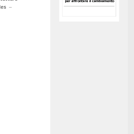
les
–