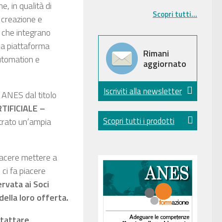
, in qualità di
Scopri tutti...
, creazione e
e che integrano
una piattaforma
Rimani
utomation e
aggiornato
Iscriviti alla newsletter
 ANES dal titolo
TIFICIALE –
Scopri tutti i prodotti
trato un’ampia
piacere mettere a
 ci fa piacere
rvata ai Soci
ella loro offerta.
ntattare