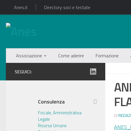
Anes.it
Directory soci e testate
Associazione
Come aderire
Formazione
SEGUICI:
AN
FL
Consulenza
Fiscale, Amministrativa
DI
REDAZ
Legale
Risorse Umane
ANES_M