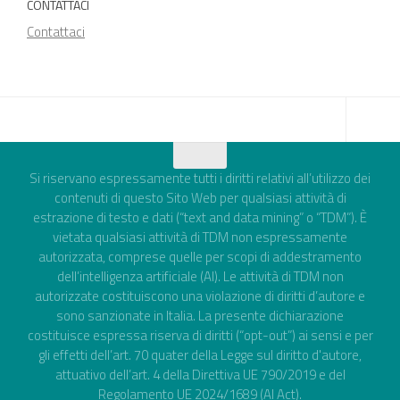
CONTATTACI
Contattaci
Si riservano espressamente tutti i diritti relativi all’utilizzo dei
contenuti di questo Sito Web per qualsiasi attività di
estrazione di testo e dati (“text and data mining” o “TDM”). È
vietata qualsiasi attività di TDM non espressamente
autorizzata, comprese quelle per scopi di addestramento
dell’intelligenza artificiale (AI). Le attività di TDM non
autorizzate costituiscono una violazione di diritti d’autore e
sono sanzionate in Italia. La presente dichiarazione
costituisce espressa riserva di diritti (“opt-out”) ai sensi e per
gli effetti dell’art. 70 quater della Legge sul diritto d'autore,
attuativo dell’art. 4 della Direttiva UE 790/2019 e del
Regolamento UE 2024/1689 (AI Act).