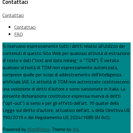
Contattaci
Contattaci
Contattaci
FAQ
Si riservano espressamente tutti i diritti relativi all’utilizzo dei
contenuti di questo Sito Web per qualsiasi attività di estrazione
di testo e dati (“text and data mining” o “TDM”). È vietata
qualsiasi attività di TDM non espressamente autorizzata,
comprese quelle per scopi di addestramento dell’intelligenza
artificiale (AI). Le attività di TDM non autorizzate costituiscono
una violazione di diritti d’autore e sono sanzionate in Italia. La
presente dichiarazione costituisce espressa riserva di diritti
(“opt-out”) ai sensi e per gli effetti dell’art. 70 quater della
Legge sul diritto d'autore, attuativo dell’art. 4 della Direttiva UE
790/2019 e del Regolamento UE 2024/1689 (AI Act).
Powered by
WordPress
. Theme by
Alx
.