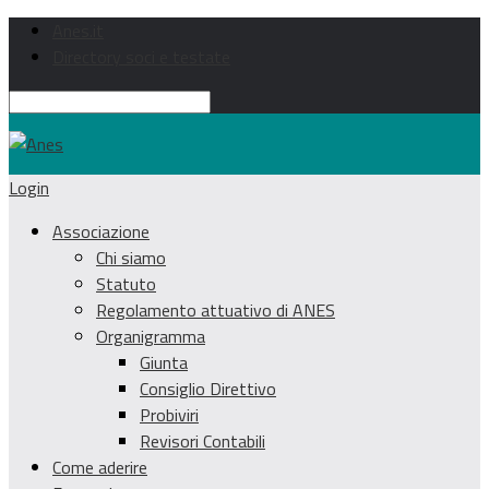
Anes.it
Directory soci e testate
Login
Associazione
Chi siamo
Statuto
Regolamento attuativo di ANES
Organigramma
Giunta
Consiglio Direttivo
Probiviri
Revisori Contabili
Come aderire