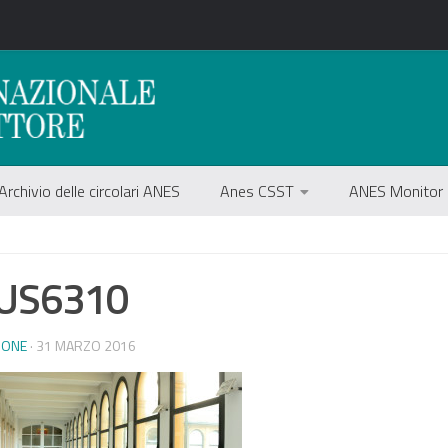
Archivio delle circolari ANES
Anes CSST
ANES Monitor
US6310
IONE
· 31 MARZO 2016