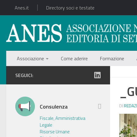
Anes.it
Directory soci e testate
Associazione
Come aderire
Formazione
SEGUICI:
_G
Consulenza
DI
REDAZ
Fiscale, Amministrativa
Legale
Risorse Umane