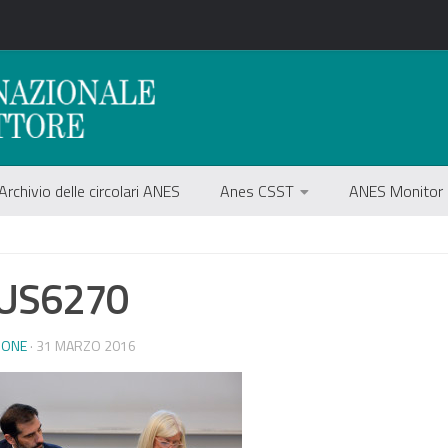
Archivio delle circolari ANES
Anes CSST
ANES Monitor
US6270
IONE
· 31 MARZO 2016