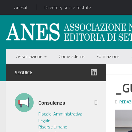
Anes.it
Directory soci e testate
Associazione
Come aderire
Formazione
SEGUICI:
_G
Consulenza
DI
REDAZ
Fiscale, Amministrativa
Legale
Risorse Umane