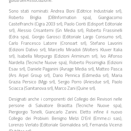
guida dell’Associazione.
Sono stati nominati: Andrea Boni (Editrice Industriale srl),
Roberto Briglia (DBInformation spa), Giangiacomo
Castelfranchi (Cigra 2003 srl), Paolo Cionti (Edisport Editoriale
srl), Alessio Crisantemi (Gn Media srl), Roberto Frassinelli
(Edra spa), Giorgio Garosci (Editoriale Largo Consumo srl),
Carlo Francesco Latorre (Cronoart srl), Stefano Lavorini
(Edizioni Dativo srl), Marcello Miradoli (Wolters Kluver Italia
srl), Isabella Morpurgo (Edizioni Ariminum srl), Ivo Alfonso
Nardella (Tecniche Nuove spa), Roberto Pissimiglia (Edizioni
Esav srl), Daniele Paganini (Avrage Media srl), Matteo Pasca
(Ars Arpel Group srl), Dario Pennica (Edimedia srl), Maria
Grazia Persico (Mgp srl), Sergio Porro (Ariesdue srl), Paolo
Sciacca (Sanitanova srl), Marco Zani (Quine srl).
Designati anche i componenti del Collegio dei Revisori nelle
persone di Salvatore Braiotta (Tecniche Nuove spa),
Piergiorgio Tonelli, Giancarlo Zanini. Eletto infine il nuovo
Collegio dei Probiviri: Benigno Melzi D’Eril (Emme.ci sas),
Lorenzo Verlato (Editoriale Giornalidea srl), Fernanda Vicenzi