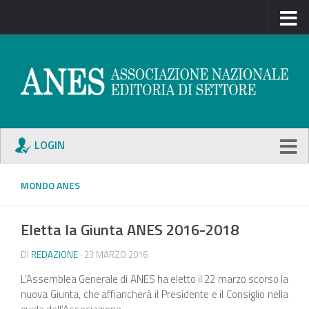
LOGIN
MONDO ANES
Eletta la Giunta ANES 2016-2018
DI
REDAZIONE
· 23 MARZO 2016
L’Assemblea Generale di ANES ha eletto il 22 marzo scorso la
nuova Giunta, che affiancherà il Presidente e il Consiglio nella