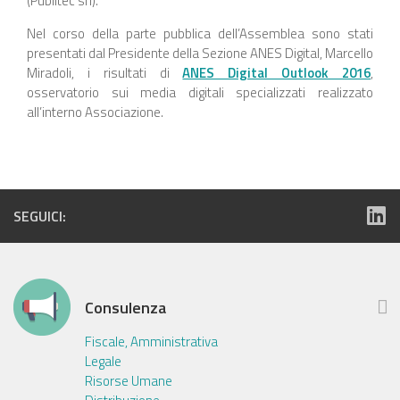
(Publitec srl).
Nel corso della parte pubblica dell’Assemblea sono stati
presentati dal Presidente della Sezione ANES Digital, Marcello
Miradoli, i risultati di
ANES Digital Outlook 2016
,
osservatorio sui media digitali specializzati realizzato
all’interno Associazione.
SEGUICI:
Consulenza
Fiscale, Amministrativa
Legale
Risorse Umane