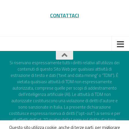
CONTATTACI
Si riservano espressamente tutti i diritti relativi all’utilizzo dei
contenuti di questo Sito Web per qualsiasi attività di
estrazione di testo e dati (“text and data mining” o “TDM”). È
vietata qualsiasi attività di TDM non espressamente
autorizzata, comprese quelle per scopi di addestramento
dell’intelligenza artificiale (AI). Le attività di TDM non
autorizzate costituiscono una violazione di diritti d’autore e
sono sanzionate in Italia. La presente dichiarazione
costituisce espressa riserva di diritti (“opt-out”) ai sensi e per
gli effetti dell’art. 70 quater della Legge sul diritto d'autore,
attuativo dell’art. 4 della Direttiva UE 790/2019 e del
Questo sito utilizza cookie, anche di terze parti, per migliorare