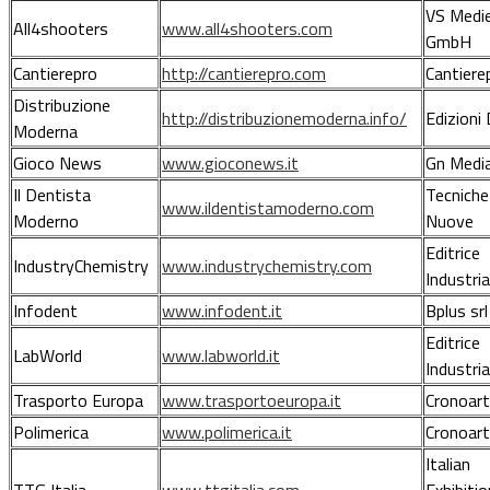
VS Medi
All4shooters
www.all4shooters.com
GmbH
Cantierepro
http://cantierepro.com
Cantierep
Distribuzione
http://distribuzionemoderna.info/
Edizioni
Moderna
Gioco News
www.gioconews.it
Gn Medi
Il Dentista
Tecniche
www.ildentistamoderno.com
Moderno
Nuove
Editrice
IndustryChemistry
www.industrychemistry.com
Industria
Infodent
www.infodent.it
Bplus srl
Editrice
LabWorld
www.labworld.it
Industria
Trasporto Europa
www.trasportoeuropa.it
Cronoart
Polimerica
www.polimerica.it
Cronoart
Italian