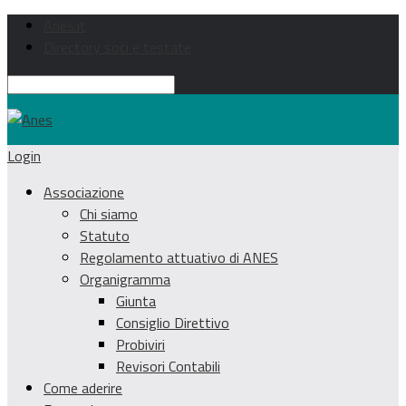
Anes.it
Directory soci e testate
Login
Associazione
Chi siamo
Statuto
Regolamento attuativo di ANES
Organigramma
Giunta
Consiglio Direttivo
Probiviri
Revisori Contabili
Come aderire