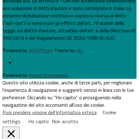
artificiale (AI). Le attività di TDM non autorizzate costituiscono
una violazione di diritti d’autore e sono sanzionate in Italia. La
presente dichiarazione costituisce espressa riserva di diritti
(“opt-out”) ai sensi e per gli effetti dell’art. 70 quater della
Legge sul diritto d'autore, attuativo dell’art. 4 della Direttiva UE
790/2019 e del Regolamento UE 2024/1689 (AI Act).
Powered by
WordPress
. Theme by
Alx
.
Powered by
Nextre Engineering
Questo sito utilizza cookie, anche di terze parti, per migliorare
l'esperienza di navigazione e suggerirti servizi in linea con le tue
preferenze. Cliccando su "Ho capito" o proseguendo nella
navigazione del sito acconsenti all'uso dei cookie.
Puoi prendere visione dell'Informativa estesa
Cookie
settings
Ho capito
Non accetto