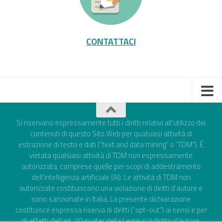
CONTATTACI
Si riservano espressamente tutti i diritti relativi all’utilizzo dei
contenuti di questo Sito Web per qualsiasi attività di
estrazione di testo e dati (“text and data mining” o “TDM”). È
vietata qualsiasi attività di TDM non espressamente
autorizzata, comprese quelle per scopi di addestramento
dell’intelligenza artificiale (AI). Le attività di TDM non
autorizzate costituiscono una violazione di diritti d’autore e
sono sanzionate in Italia. La presente dichiarazione
costituisce espressa riserva di diritti (“opt-out”) ai sensi e per
gli effetti dell’art. 70 quater della Legge sul diritto d'autore,