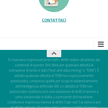
CONTATTACI
Si riservano espressamente tutti i diritti relativi all’utilizzo dei
contenuti di questo Sito Web per qualsiasi attività di
estrazione di testo e dati (“text and data mining” o “TDM”). È
vietata qualsiasi attività di TDM non espressamente
autorizzata, comprese quelle per scopi di addestramento
dell’intelligenza artificiale (AI). Le attività di TDM non
autorizzate costituiscono una violazione di diritti d’autore e
sono sanzionate in Italia. La presente dichiarazione
costituisce espressa riserva di diritti (“opt-out”) ai sensi e per
gli effetti dell’art. 70 quater della Legge sul diritto d'autore,