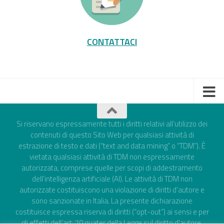
CONTATTACI
Si riservano espressamente tutti i diritti relativi all’utilizzo dei
contenuti di questo Sito Web per qualsiasi attività di
estrazione di testo e dati (“text and data mining” o “TDM”). È
vietata qualsiasi attività di TDM non espressamente
autorizzata, comprese quelle per scopi di addestramento
dell’intelligenza artificiale (AI). Le attività di TDM non
autorizzate costituiscono una violazione di diritti d’autore e
sono sanzionate in Italia. La presente dichiarazione
costituisce espressa riserva di diritti (“opt-out”) ai sensi e per
gli effetti dell’art. 70 quater della Legge sul diritto d'autore,