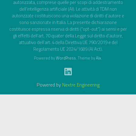
autorizzata, comprese quelle per scopi di addestramento
dell’intelligenza artificiale (AI). Le attività di TDM non
autorizzate costituiscono una violazione di diritti d’autore e
sono sanzionate in Italia. La presente dichiarazione
costituisce espressa riserva di diritti (“opt-out”) ai sensi e per
gli effetti dell’art. 70 quater della Legge sul diritto d'autore,
attuativo dell’art. 4 della Direttiva UE 790/2019 e del
Regolamento UE 2024/1689 (AI Act).
Powered by
WordPress
. Theme by
Alx
.
Powered by
Nextre Engineering