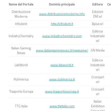
Nome del Portale
Dominio principale
Editore
Ce
Distribuzione
Edizioni
www.distribuzionemoderna.info
Moderna
DM srl
Infodent
http://infodent.it
Bplus srl
Editrice
IndustryChemistry
www.industrychemistry.com
Industriale
srl
Italian Gaming
www.italiangamingexpo.it/magazine/
GN Media
News
Editrice
LabWorld
www.labworld.it
Industriale
srl
Cronoart
Polimerica
www.polimerica.it
srl
Cronoart
Trasporto Europa
www.trasportoeuropa.it
srl
Italian
TTG Italia
www.ttgitalia.com
Exhibition
Group spa