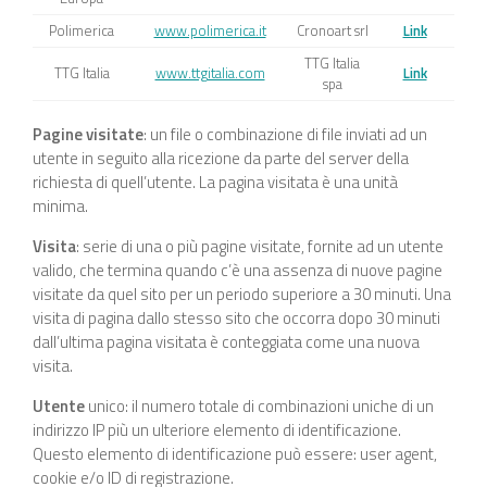
Polimerica
www.polimerica.it
Cronoart srl
Link
TTG Italia
TTG Italia
www.ttgitalia.com
Link
spa
Pagine visitate
: un file o combinazione di file inviati ad un
utente in seguito alla ricezione da parte del server della
richiesta di quell’utente. La pagina visitata è una unità
minima.
Visita
: serie di una o più pagine visitate, fornite ad un utente
valido, che termina quando c’è una assenza di nuove pagine
visitate da quel sito per un periodo superiore a 30 minuti. Una
visita di pagina dallo stesso sito che occorra dopo 30 minuti
dall’ultima pagina visitata è conteggiata come una nuova
visita.
Utente
unico: il numero totale di combinazioni uniche di un
indirizzo IP più un ulteriore elemento di identificazione.
Questo elemento di identificazione può essere: user agent,
cookie e/o ID di registrazione.