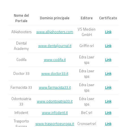
Nome del
Dominio principale
Editore
Certificato
Portale
VS Medien
All4shooters
www.all4shooters.com
Link
GmbH
Dental
www.dentaljournal.it
Griffin srl
Link
Academy
Edra Lswr
Codifa
www.codifa.it
Link
spa
Edra Lswr
Doctor 33
www.doctor33.it
Link
spa
Edra Lswr
Farmacista 33
www.farmacista33.it
Link
spa
Odontoiatria
Edra Lswr
www.odontoiatria33.it
Link
33
spa
Infodent
www.infodent.it
BeC srl
Link
Trasporto
www.trasportoeuropa.it
Cronoart srl
Link
Europa