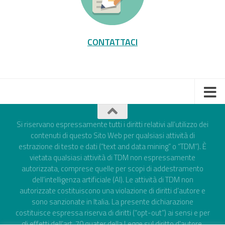
CONTATTACI
Si riservano espressamente tutti i diritti relativi all’utilizzo dei
contenuti di questo Sito Web per qualsiasi attività di
estrazione di testo e dati (“text and data mining” o “TDM”). È
vietata qualsiasi attività di TDM non espressamente
autorizzata, comprese quelle per scopi di addestramento
dell’intelligenza artificiale (AI). Le attività di TDM non
autorizzate costituiscono una violazione di diritti d’autore e
sono sanzionate in Italia. La presente dichiarazione
costituisce espressa riserva di diritti (“opt-out”) ai sensi e per
gli effetti dell’art. 70 quater della Legge sul diritto d'autore,