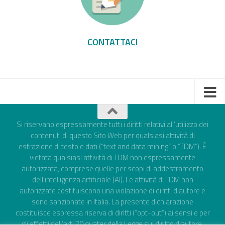
CONTATTACI
Si riservano espressamente tutti i diritti relativi all’utilizzo dei
contenuti di questo Sito Web per qualsiasi attività di
estrazione di testo e dati (“text and data mining” o “TDM”). È
vietata qualsiasi attività di TDM non espressamente
autorizzata, comprese quelle per scopi di addestramento
dell’intelligenza artificiale (AI). Le attività di TDM non
autorizzate costituiscono una violazione di diritti d’autore e
sono sanzionate in Italia. La presente dichiarazione
costituisce espressa riserva di diritti (“opt-out”) ai sensi e per
gli effetti dell’art. 70 quater della Legge sul diritto d'autore,