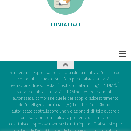
CONTATTACI
Si riservano espressamente tutti i diritti relativi all’utilizzo dei
contenuti di questo Sito Web per qualsiasi attività di
estrazione di testo e dati (“text and data mining” o “TDM”). È
vietata qualsiasi attività di TDM non espressamente
autorizzata, comprese quelle per scopi di addestramento
dell’intelligenza artificiale (AI). Le attività di TDM non
autorizzate costituiscono una violazione di diritti d’autore e
sono sanzionate in Italia. La presente dichiarazione
costituisce espressa riserva di diritti (“opt-out”) ai sensi e per
gli effetti dell’art. 70 quater della Legge sul diritto d'autore,