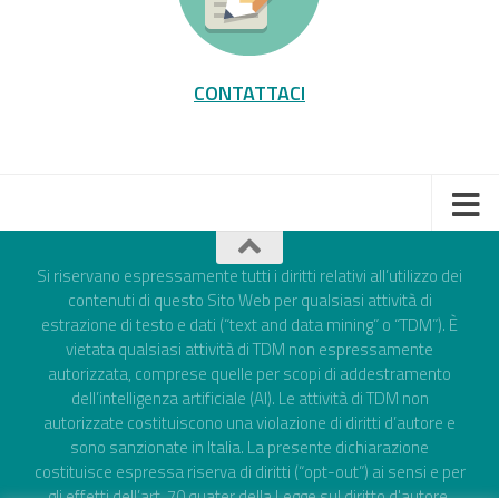
CONTATTACI
Si riservano espressamente tutti i diritti relativi all’utilizzo dei
contenuti di questo Sito Web per qualsiasi attività di
estrazione di testo e dati (“text and data mining” o “TDM”). È
vietata qualsiasi attività di TDM non espressamente
autorizzata, comprese quelle per scopi di addestramento
dell’intelligenza artificiale (AI). Le attività di TDM non
autorizzate costituiscono una violazione di diritti d’autore e
sono sanzionate in Italia. La presente dichiarazione
costituisce espressa riserva di diritti (“opt-out”) ai sensi e per
gli effetti dell’art. 70 quater della Legge sul diritto d'autore,