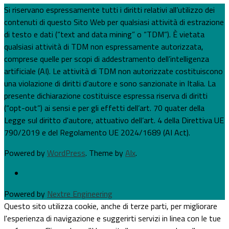
Si riservano espressamente tutti i diritti relativi all’utilizzo dei
contenuti di questo Sito Web per qualsiasi attività di estrazione
di testo e dati (“text and data mining” o “TDM”). È vietata
qualsiasi attività di TDM non espressamente autorizzata,
comprese quelle per scopi di addestramento dell’intelligenza
artificiale (AI). Le attività di TDM non autorizzate costituiscono
una violazione di diritti d’autore e sono sanzionate in Italia. La
presente dichiarazione costituisce espressa riserva di diritti
(“opt-out”) ai sensi e per gli effetti dell’art. 70 quater della
Legge sul diritto d'autore, attuativo dell’art. 4 della Direttiva UE
790/2019 e del Regolamento UE 2024/1689 (AI Act).
Powered by
WordPress
. Theme by
Alx
.
Powered by
Nextre Engineering
Questo sito utilizza cookie, anche di terze parti, per migliorare
l'esperienza di navigazione e suggerirti servizi in linea con le tue