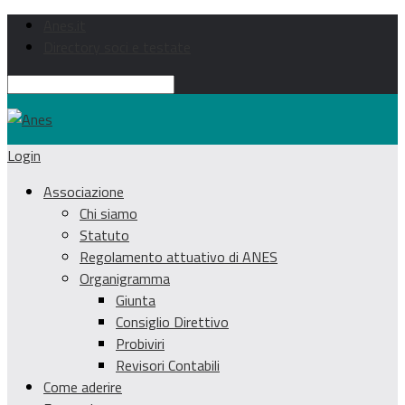
Anes.it
Directory soci e testate
Login
Associazione
Chi siamo
Statuto
Regolamento attuativo di ANES
Organigramma
Giunta
Consiglio Direttivo
Probiviri
Revisori Contabili
Come aderire