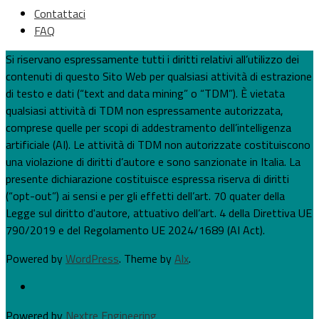
Contattaci
FAQ
Si riservano espressamente tutti i diritti relativi all’utilizzo dei
contenuti di questo Sito Web per qualsiasi attività di estrazione
di testo e dati (“text and data mining” o “TDM”). È vietata
qualsiasi attività di TDM non espressamente autorizzata,
comprese quelle per scopi di addestramento dell’intelligenza
artificiale (AI). Le attività di TDM non autorizzate costituiscono
una violazione di diritti d’autore e sono sanzionate in Italia. La
presente dichiarazione costituisce espressa riserva di diritti
(“opt-out”) ai sensi e per gli effetti dell’art. 70 quater della
Legge sul diritto d'autore, attuativo dell’art. 4 della Direttiva UE
790/2019 e del Regolamento UE 2024/1689 (AI Act).
Powered by
WordPress
. Theme by
Alx
.
Powered by
Nextre Engineering