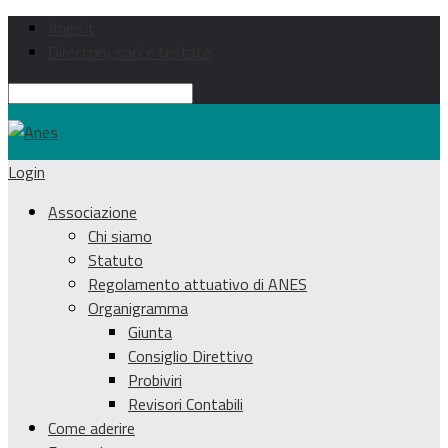
Anes.it
Directory soci e testate
Login
Associazione
Chi siamo
Statuto
Regolamento attuativo di ANES
Organigramma
Giunta
Consiglio Direttivo
Probiviri
Revisori Contabili
Come aderire