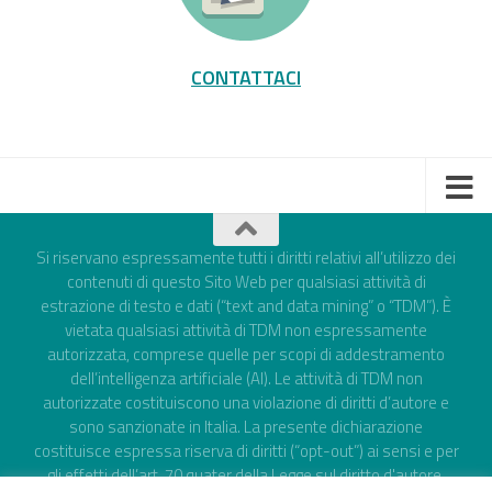
CONTATTACI
Si riservano espressamente tutti i diritti relativi all’utilizzo dei
contenuti di questo Sito Web per qualsiasi attività di
estrazione di testo e dati (“text and data mining” o “TDM”). È
vietata qualsiasi attività di TDM non espressamente
autorizzata, comprese quelle per scopi di addestramento
dell’intelligenza artificiale (AI). Le attività di TDM non
autorizzate costituiscono una violazione di diritti d’autore e
sono sanzionate in Italia. La presente dichiarazione
costituisce espressa riserva di diritti (“opt-out”) ai sensi e per
gli effetti dell’art. 70 quater della Legge sul diritto d'autore,